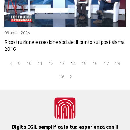
09 aprile 2025
Ricostruzione e coesione sociale: il punto sul post sisma
2016
9
10
11
12
13
14
15
16
17
18
19
Digita CGIL semplifica la tua esperienza con il