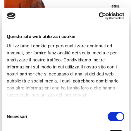
Questo sito web utilizza i cookie
Utilizziamo i cookie per personalizzare contenuti ed
annunci, per fornire funzionalità dei social media e per
analizzare il nostro traffico. Condividiamo inoltre
informazioni sul modo in cui utilizza il nostro sito con i
28 aprile 2025
nostri partner che si occupano di analisi dei dati web,
28 aprile, Giornata mondiale per la salute e la sicurezza
pubblicità e social media, i quali potrebbero combinarle
sul lavoro
con altre informazioni che ha fornito loro o che hanno
raccolto dal suo utilizzo dei loro servizi.
Selezione
Necessari
del
consenso