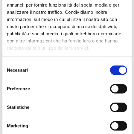
annunci, per fornire funzionalità dei social media e per
02 aprile 2025
analizzare il nostro traffico. Condividiamo inoltre
La Fillea Cgil si afferma nelle elezioni RSU alla CVR
informazioni sul modo in cui utilizza il nostro sito con i
S.p.A di Padule-Gubbio
nostri partner che si occupano di analisi dei dati web,
pubblicità e social media, i quali potrebbero combinarle
con altre informazioni che ha fornito loro o che hanno
raccolto dal suo utilizzo dei loro servizi.
Selezione
Necessari
del
consenso
Preferenze
Statistiche
14 giugno 2024
Fillea Cgil Umbria: eletta la nuova segreteria
Marketing