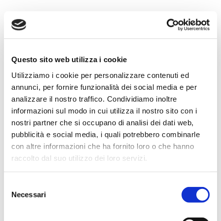
In studio, la
giornalista Lisa Malfatto
dialogherà con:
Mario Bravi, Comitato scientifico di Nuove Ri-
Generazioni Umbria
, e
Luigi Chiapparino, Nidil Cgil di Perugia.
Questo sito web utilizza i cookie
Utilizziamo i cookie per personalizzare contenuti ed
A partire dai dati del recente rapporto della Fondazione Di
annunci, per fornire funzionalità dei social media e per
Vittorio “Precarietà e bassi salari”, si metteranno in luce
analizzare il nostro traffico. Condividiamo inoltre
gli effetti di lungo periodo della riforma: l’occupazione
informazioni sul modo in cui utilizza il nostro sito con i
stabile è rimasta al palo, mentre
i contratti a termine e
nostri partner che si occupano di analisi dei dati web,
il part-time – spesso involontari – interessano oggi
pubblicità e social media, i quali potrebbero combinarle
quasi il 30% degli occupati, con un impatto
con altre informazioni che ha fornito loro o che hanno
particolarmente pesante su giovani, donne e
raccolto dal suo utilizzo dei loro servizi.
laureati
. A ciò si aggiungono il calo dei salari reali, la
stagnazione della produttività e l’incremento
Selezione
dell’emigrazione giovanile qualificata.
Necessari
del
consenso
L’Umbria, in particolar modo, ha risentito degli