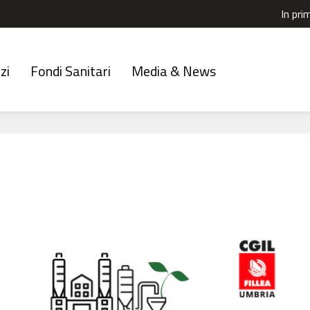
In pri
zi
Fondi Sanitari
Media & News