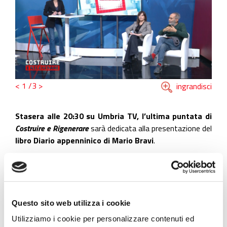
<
1
/3
>
ingrandisci
Stasera alle 20:30 su Umbria TV, l’ultima puntata di
Costruire e Rigenerare
sarà dedicata alla presentazione del
libro Diario appenninico di Mario Bravi
.
In studio, moderati dalla
giornalista Lisa Malfatto
, oltre
all'autore,
Elisabetta Masciarri, segretaria generale
della Fillea Cgil Umbria e curatrice della prefazione
del volume
.
Questo sito web utilizza i cookie
Utilizziamo i cookie per personalizzare contenuti ed
Diario appenninico non è soltanto un’analisi, ma un