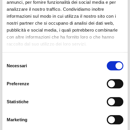
annunci, per fornire funzionalità dei social media e per
racconto intenso e partecipato delle trasformazioni
analizzare il nostro traffico. Condividiamo inoltre
economiche e sociali che hanno attraversato negli
informazioni sul modo in cui utilizza il nostro sito con i
ultimi anni la fascia appenninica
. Mario Bravi ci
nostri partner che si occupano di analisi dei dati web,
restituisce uno sguardo autentico su un territorio
pubblicità e social media, i quali potrebbero combinarle
segnato da declino demografico ed economico, ma
con altre informazioni che ha fornito loro o che hanno
capace di custodire una tenacia profonda, quella di
raccolto dal suo utilizzo dei loro servizi.
un’Umbria che non si arrende e continua a guardare
avanti.
Selezione
Al centro della riflessione troviamo il lavoro: le sue
Necessari
del
difficoltà, le sue trasformazioni, ma anche l’urgenza
consenso
di restituirgli un valore nuovo e concreto
. Attraverso
Preferenze
la sua esperienza sindacale, Bravi ci riporta al
Piano del
Lavoro promosso dalla Cgil nel 2013
, un progetto che
oggi, di fronte a un contesto sempre più frammentato e
Statistiche
incerto, torna a rappresentare uno strumento
fondamentale per immaginare un presente e un futuro
Marketing
diversi.