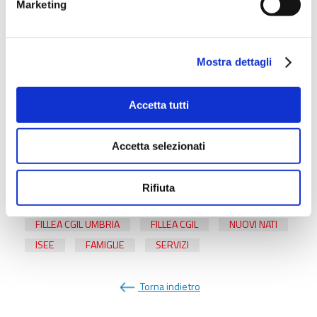
Marketing
familiari e per l’inclusione
, applicabile al minore al quale
di riferisce l’evento,
con un valore non superiore ai
40mila euro
(
approfondisci qui
).
Mostra dettagli
Per maggiori informazioni contatta i tuoi funzionari Fillea
Cgil di riferimento
Accetta tutti
e
Accetta selezionati
SCARICA IL VOLANTINO
Rifiuta
FILLEA CGIL UMBRIA
FILLEA CGIL
NUOVI NATI
ISEE
FAMIGLIE
SERVIZI
Torna indietro