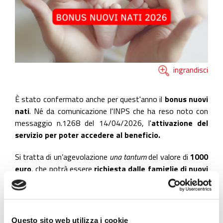
ingrandisci
È stato confermato anche per quest'anno il
bonus nuovi
nati
. Né da comunicazione l'INPS che ha reso noto con
messaggio n.1268 del 14/04/2026, l'
attivazione del
servizio per poter accedere al beneficio.
Si tratta di un’agevolazione
una tantum
del valore di
1000
euro
, che potrà essere
richiesta dalle famiglie di nuovi
nati, bambini adottati o in affidamento preadottivo
.
Il contributo riguarda figli nati o adottati
nel periodo
compreso tra il 1° gennaio e il 31 dicembre 2026.
Questo sito web utilizza i cookie