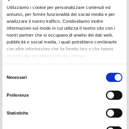
Affinché sia ritenuta valida,
la domanda andrà
Utilizziamo i cookie per personalizzare contenuti ed
presentata entro 120 giorni dalla nascita o
annunci, per fornire funzionalità dei social media e per
dall’adozione
, mentre per gli eventi avvenuti prima
analizzare il nostro traffico. Condividiamo inoltre
dell’apertura del servizio la scadenza è fissata al
12
informazioni sul modo in cui utilizza il nostro sito con i
agosto 2026
.
nostri partner che si occupano di analisi dei dati web,
Sarà possibile inoltrare la richiesta
online
, tramite il sito
pubblicità e social media, i quali potrebbero combinarle
ufficiale dell'INPS oppure avere supporto nella
con altre informazioni che ha fornito loro o che hanno
compilazione rivolgendosi ad una sede Inca del territorio
raccolto dal suo utilizzo dei loro servizi.
(
approfondisci qui
).
Selezione
Potranno fare domanda i residenti in Italia che siano:
Necessari
del
consenso
cittadini italiani,
cittadini dell'Unione europea,
Preferenze
cittadini di Paesi extra UE in possesso dei requisiti di
soggiorno previsti dalla normativa.
Statistiche
Per ottenere il contributo sarà necessario inoltre essere
in possesso di un
ISEE per specifiche prestazioni