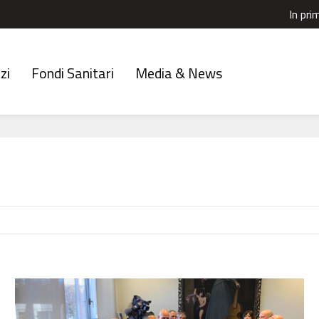
In pri
zi
Fondi Sanitari
Media & News