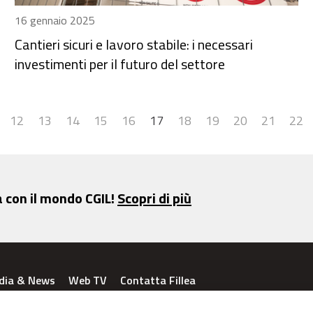
16 gennaio 2025
Cantieri sicuri e lavoro stabile: i necessari
investimenti per il futuro del settore
12
13
14
15
16
17
18
19
20
21
22
a con il mondo CGIL!
Scopri di più
dia & News
Web TV
Contatta Fillea