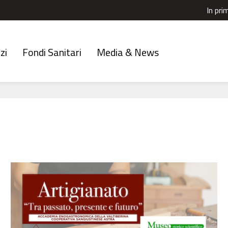
In pri
zi
Fondi Sanitari
Media & News