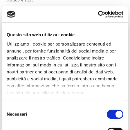
Edilizia, code contrattuali: 3 importanti novità per
le lavoratrici ed i lavoratori
Questo sito web utilizza i cookie
Utilizziamo i cookie per personalizzare contenuti ed
annunci, per fornire funzionalità dei social media e per
analizzare il nostro traffico. Condividiamo inoltre
informazioni sul modo in cui utilizza il nostro sito con i
nostri partner che si occupano di analisi dei dati web,
pubblicità e social media, i quali potrebbero combinarle
con altre informazioni che ha fornito loro o che hanno
raccolto dal suo utilizzo dei loro servizi.
05 ottobre 2023
Selezione
Restauro e Archeologia: grandi novità e maggiori
Necessari
del
riconoscimenti per i lavoratori nel CCNL Edilizia
consenso
Artigiani