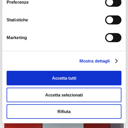
Preferenze
Statistiche
Marketing
Mostra dettagli
Accetta tutti
23 gennaio 2023
Contratto territoriale integrativo per lavoratori e
imprese del settore: risultato storico
Accetta selezionati
Rifiuta