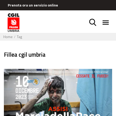
Prenota ora un servizio online
Home
Tag
fillea cgil umbria