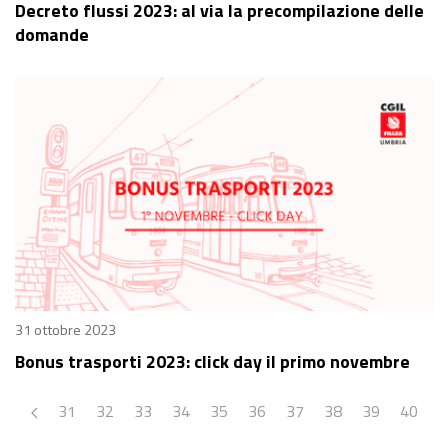
Decreto flussi 2023: al via la precompilazione delle
domande
31 ottobre 2023
Bonus trasporti 2023: click day il primo novembre
31
32
33
34
35
36
37
38
39
40