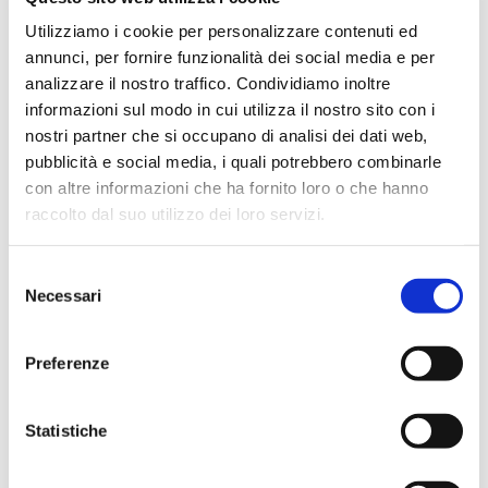
Utilizziamo i cookie per personalizzare contenuti ed
annunci, per fornire funzionalità dei social media e per
23 novembre 2023
analizzare il nostro traffico. Condividiamo inoltre
Rinnovato CCNL Legno-Arredo PMI
informazioni sul modo in cui utilizza il nostro sito con i
nostri partner che si occupano di analisi dei dati web,
pubblicità e social media, i quali potrebbero combinarle
con altre informazioni che ha fornito loro o che hanno
raccolto dal suo utilizzo dei loro servizi.
Selezione
Necessari
del
consenso
Preferenze
21 novembre 2023
Statistiche
Case popolari a Perugia: requisiti e modalità per
fare domanda